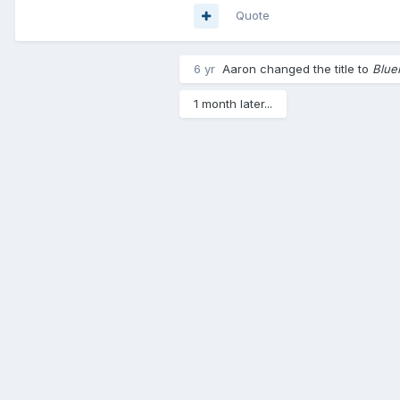
Quote
6 yr
Aaron
changed the title to
Blu
1 month later...