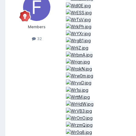
Members
32