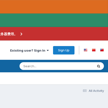
服务器费用。
Sign Up
Existing user? Sign In
All Activity