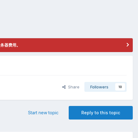
服务器费用。
Share
Followers
10
Start new topic
Reply to this topic