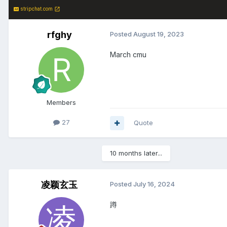
stripchat.com
rfghy
Posted
August 19, 2023
March cmu
Members
27
Quote
10 months later...
凌颖玄玉
Posted
July 16, 2024
蹲