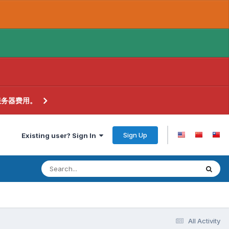
服务器费用。
Sign Up
Existing user? Sign In
All Activity