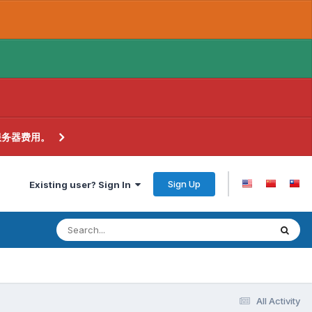
服务器费用。
Sign Up
Existing user? Sign In
All Activity