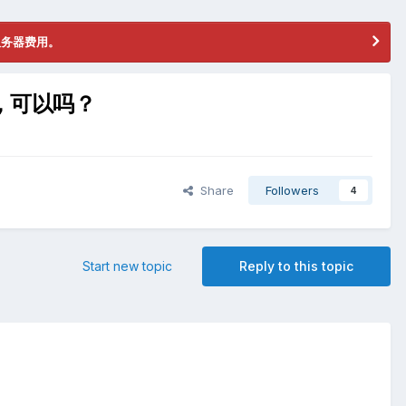
服务器费用。
，可以吗？
Share
Followers
4
Start new topic
Reply to this topic